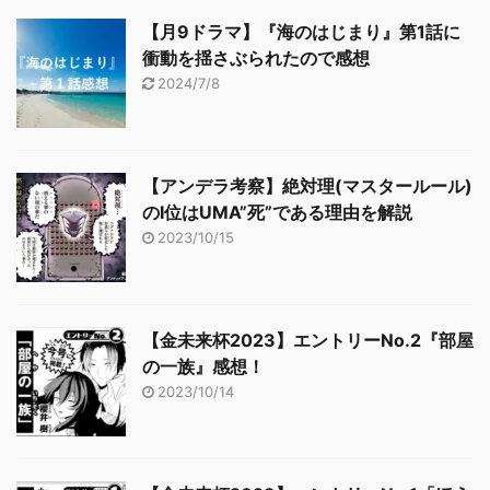
【月9ドラマ】『海のはじまり』第1話に
衝動を揺さぶられたので感想
2024/7/8
【アンデラ考察】絶対理(マスタールール)
のⅠ位はUMA”死”である理由を解説
2023/10/15
【金未来杯2023】エントリーNo.2『部屋
の一族』感想！
2023/10/14