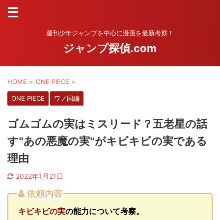
週刊少年ジャンプを中心に漫画を最新考察！
ジャンプ探偵.com
HOME
>
ONE PIECE
>
ONE PIECE
ワノ国編
ゴムゴムの実はミスリード？五老星の話
す"あの悪魔の実"がキビキビの実である
理由
2022年1月21日
依頼内容
キビキビの実
の能力について考察。