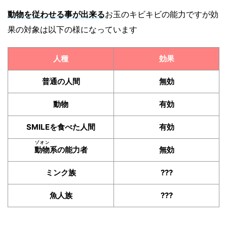
動物を従わせる事が出来る
お玉のキビキビの能力ですが効
果の対象は以下の様になっています
人種
効果
普通の人間
無効
動物
有効
SMILEを食べた人間
有効
ゾオン
動物
系の能力者
無効
ミンク族
???
魚人族
???