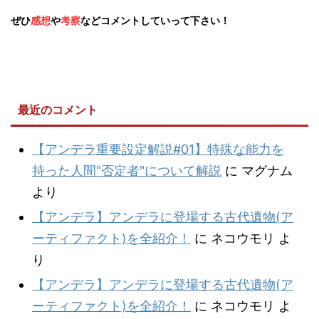
ぜひ
感想
や
考察
などコメントしていって下さい！
最近のコメント
【アンデラ重要設定解説#01】特殊な能力を
持った人間"否定者"について解説
に
マグナム
より
【アンデラ】アンデラに登場する古代遺物(ア
ーティファクト)を全紹介！
に
ネコウモリ
よ
り
【アンデラ】アンデラに登場する古代遺物(ア
ーティファクト)を全紹介！
に
ネコウモリ
よ