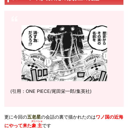
(引用：ONE PIECE/尾田栄一郎/集英社)
更に今回の
五老星
の会話の裏で描かれたのは
ワノ国の近海
ズニーシャ
にやって来た
象主
です