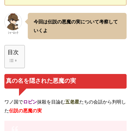
今回は伝説の悪魔の実について考察して
いくよ
ｼｬｰﾛｯｸ
目次
真の名を隠された悪魔の実
ワノ国で
ロビン
抹殺を目論む
五老星
たちの会話から判明し
た
伝説の悪魔の実