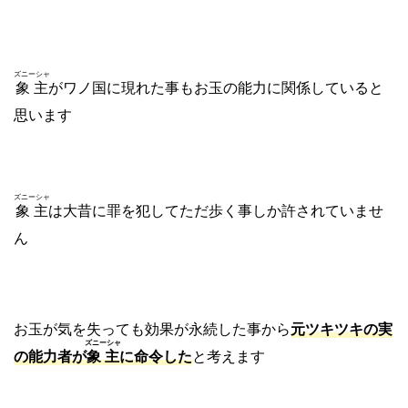
ズニーシャ
象主
がワノ国に現れた事もお玉の能力に関係していると
思います
ズニーシャ
象主
は大昔に罪を犯してただ歩く事しか許されていませ
ん
お玉が気を失っても効果が永続した事から
元ツキツキの実
ズニーシャ
の能力者が
象主
に命令した
と考えます