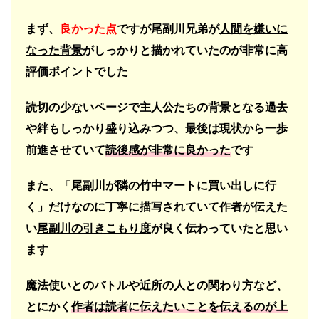
まず、
良かった点
ですが尾副川兄弟が
人間を嫌いに
なった背景
がしっかりと描かれていたのが非常に高
評価ポイントでした
読切の少ないページで主人公たちの背景となる過去
や絆もしっかり盛り込みつつ、
最後は現状から一歩
前進させていて
読後感が非常に良かった
です
また、
「
尾副川が隣の竹中マートに買い出しに行
く」だけなのに丁寧に描写されていて作者が伝えた
い
尾副川の引きこもり度
が良く伝わっていたと思い
ます
魔法使いとのバトルや近所の人との関わり方など、
とにかく
作者は読者に伝えたいことを伝えるのが上