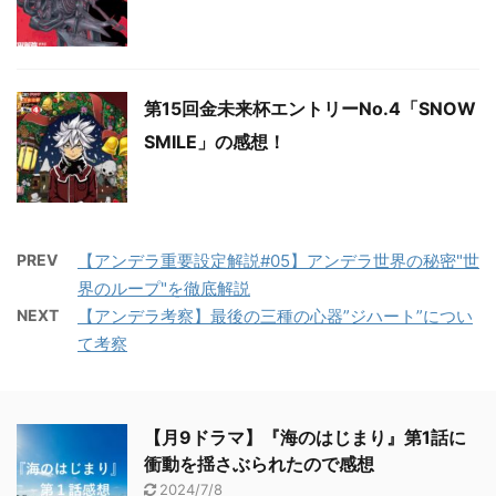
第15回金未来杯エントリーNo.4「SNOW
SMILE」の感想！
PREV
【アンデラ重要設定解説#05】アンデラ世界の秘密"世
界のループ"を徹底解説
NEXT
【アンデラ考察】最後の三種の心器”ジハート”につい
て考察
【月9ドラマ】『海のはじまり』第1話に
衝動を揺さぶられたので感想
2024/7/8