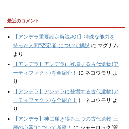
最近のコメント
【アンデラ重要設定解説#01】特殊な能力を
持った人間"否定者"について解説
に
マグナム
より
【アンデラ】アンデラに登場する古代遺物(ア
ーティファクト)を全紹介！
に
ネコウモリ
よ
り
【アンデラ】アンデラに登場する古代遺物(ア
ーティファクト)を全紹介！
に
ネコウモリ
よ
り
【アンデラ】神に届き得る三つの古代遺物"三
種の心器"について考察！
に
シャーロック(管