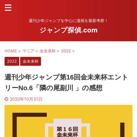
週刊少年ジャンプを中心に漫画を最新考察！
ジャンプ探偵.com
HOME
>
マニア
>
金未来杯
>
2022
>
2022
金未来杯
週刊少年ジャンプ第16回金未来杯エント
リーNo.6「隣の尾副川 」の感想
2022年10月31日