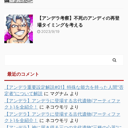
【アンデラ考察】不死のアンディの再登
場タイミングを考える
2023/9/19
最近のコメント
【アンデラ重要設定解説#01】特殊な能力を持った人間"否
定者"について解説
に
マグナム
より
【アンデラ】アンデラに登場する古代遺物(アーティファ
クト)を全紹介！
に
ネコウモリ
より
【アンデラ】アンデラに登場する古代遺物(アーティファ
クト)を全紹介！
に
ネコウモリ
より
【アンデラ】神に届き得る三つの古代遺物"三種の心器"に