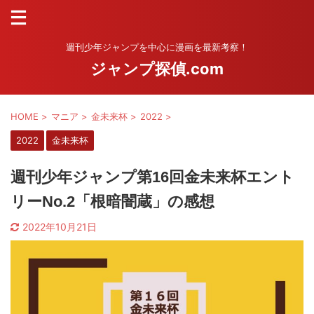
週刊少年ジャンプを中心に漫画を最新考察！
ジャンプ探偵.com
HOME
>
マニア
>
金未来杯
>
2022
>
2022
金未来杯
週刊少年ジャンプ第16回金未来杯エント
リーNo.2「根暗闇蔵」の感想
2022年10月21日