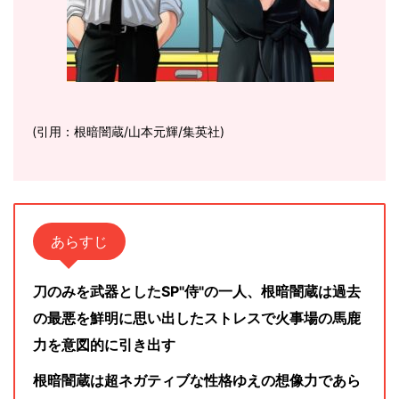
(引用：根暗闇蔵/山本元輝/集英社)
あらすじ
刀のみを武器としたSP"侍"の一人、根暗闇蔵は過去
の最悪を鮮明に思い出したストレスで火事場の馬鹿
力を意図的に引き出す
根暗闇蔵は超ネガティブな性格ゆえの想像力であら