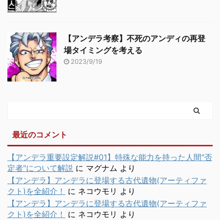
【アンデラ考察】不死のアンディの再登
場タイミングを考える
2023/9/19
最近のコメント
【アンデラ重要設定解説#01】特殊な能力を持った人間"否
定者"について解説
に
マグナム
より
【アンデラ】アンデラに登場する古代遺物(アーティファ
クト)を全紹介！
に
ネコウモリ
より
【アンデラ】アンデラに登場する古代遺物(アーティファ
クト)を全紹介！
に
ネコウモリ
より