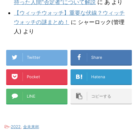
持った人間"否定者"について解説
に
あ
より
【ウィッチウォッチ】重要な伏線？ウィッチ
ウォッチの謎まとめ！
に
シャーロック(管理
人)
より
Twitter
Share
Pocket
Hatena
LINE
コピーする
-
2022
,
金未来杯