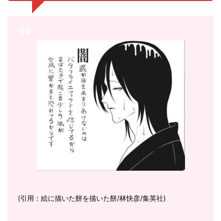
(引用：絵に描いた餅を描いた餅/林快彦/集英社)