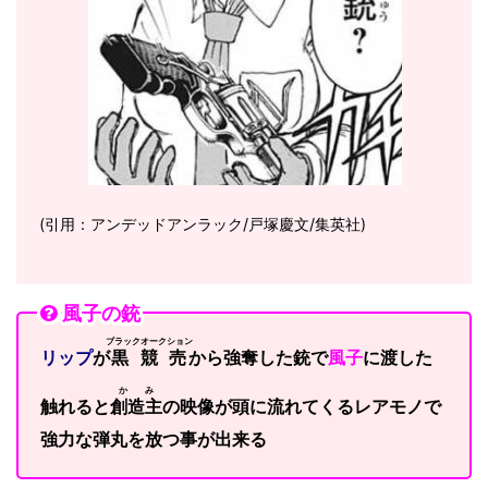
(引用：アンデッドアンラック/戸塚慶文/集英社)
風子の銃
ブラックオークション
リップ
が
黒競売
から強奪した銃で
風子
に渡した
かみ
触れると
創造主
の映像が頭に流れてくるレアモノで
強力な弾丸を放つ事が出来る