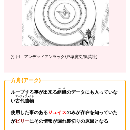
(引用：アンデッドアンラック/戸塚慶文/集英社)
方舟(アーク)
ニコ
ループする事が出来る
組織
のデータにも入っていな
アーティファクト
い
古代遺物
使用した事のある
ジュイス
のみが存在を知っていた
が
ビリー
にその情報が漏れ裏切りの原因となる