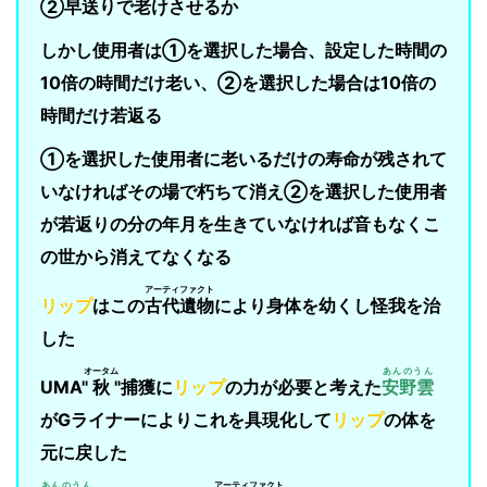
②早送りで老けさせるか
しかし使用者は①を選択した場合、設定した時間の
10倍の時間だけ老い、②を選択した場合は10倍の
時間だけ若返る
①を選択した使用者に老いるだけの寿命が残されて
いなければその場で朽ちて消え②を選択した使用者
が若返りの分の年月を生きていなければ音もなくこ
の世から消えてなくなる
アーティファクト
リップ
はこの
古代遺物
により身体を幼くし怪我を治
した
オータム
あんのうん
UMA"
秋
"捕獲に
リップ
の力が必要と考えた
安野雲
がGライナーによりこれを具現化して
リップ
の体を
元に戻した
あんのうん
アーティファクト