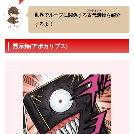
アーティファクト
世界でループに関係する
古代遺物
を紹介
するよ！
ｼｬｰﾛｯｸ
黙示録(アポカリプス)