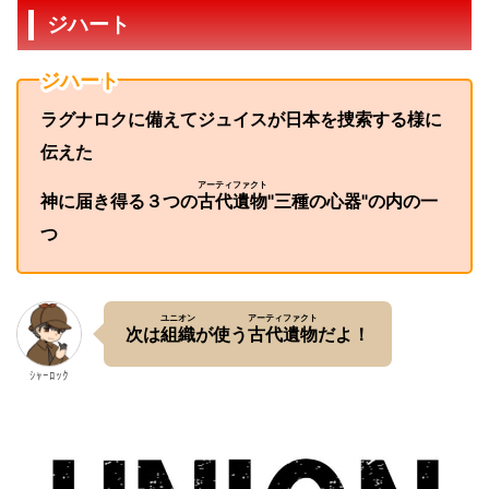
ジハート
ジハート
ラグナロクに備えてジュイスが日本を捜索する様に
伝えた
アーティファクト
神に届き得る３つの
古代遺物
"三種の心器"の内の一
つ
ユニオン
アーティファクト
次は
組織
が使う
古代遺物
だよ！
ｼｬｰﾛｯｸ