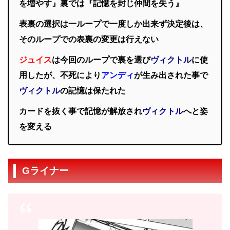
を増やす』裏では『記憶を封じ仲間を失う』
表裏の選択は一ループで一度しか出来ず決定後は、
そのループでの表裏の変更は行えない
ジュイス
は今回のループで裏を選び
ヴィクトル
に使
用したが、不死により
アンディ
が生み出された事で
ヴィクトル
の記憶は保たれた
カードを抜く事で記憶が解放され
ヴィクトル
へと姿
を変える
Gライナー