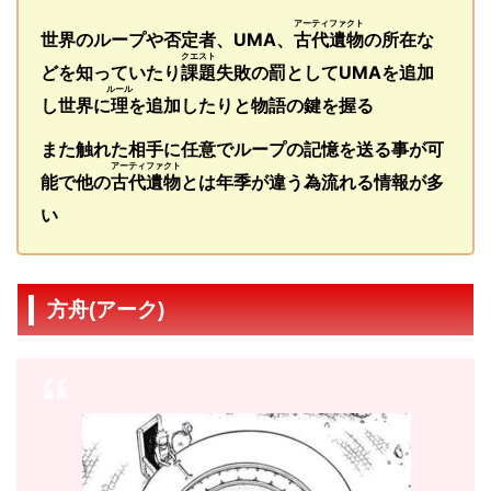
アーティファクト
世界のループや否定者、UMA、
古代遺物
の所在な
クエスト
どを知っていたり
課題
失敗の罰としてUMAを追加
ルール
し世界に
理
を追加したりと物語の鍵を握る
また触れた相手に任意でループの記憶を送る事が可
アーティファクト
能で他の
古代遺物
とは年季が違う為流れる情報が多
い
方舟(アーク)