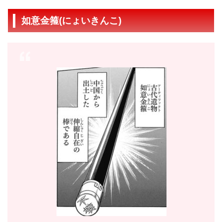
如意金箍(にょいきんこ)