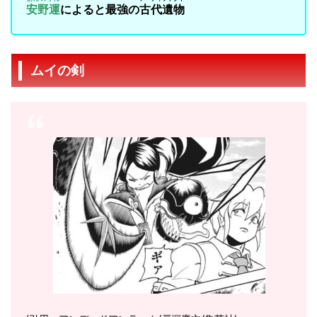
安野運
によると最強の
古代遺物
ムイの剣