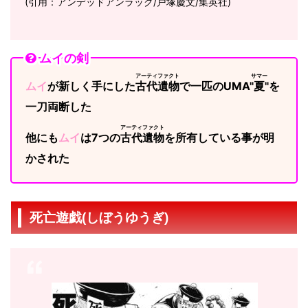
(引用：アンデッドアンラック/戸塚慶文/集英社)
ムイの剣
アーティファクト
サマー
ムイ
が新しく手にした
古代遺物
で一匹のUMA"
夏
"を
一刀両断した
アーティファクト
他にも
ムイ
は7つの
古代遺物
を所有している事が明
かされた
死亡遊戯(しぼうゆうぎ)