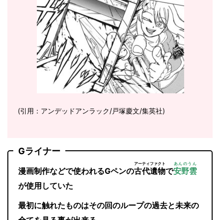
(引用：アンデッドアンラック/戸塚慶文/集英社)
Gライナー
アーティファクト
あんのうん
漫画制作などで使われるGペンの
古代遺物
で
安野雲
が使用していた
最初に触れたものはその回のループの過去と未来の