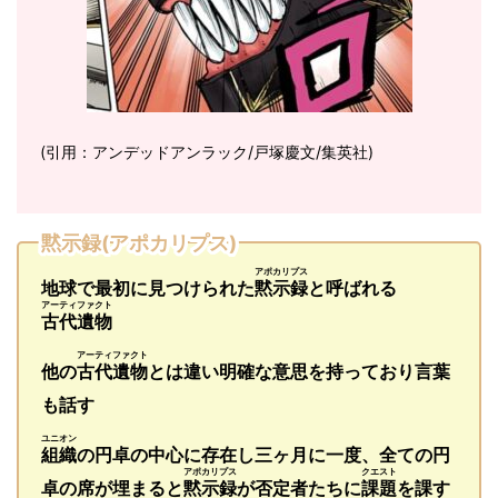
(引用：アンデッドアンラック/戸塚慶文/集英社)
黙示録(アポカリプス)
アポカリプス
地球で最初に見つけられた
黙示録
と呼ばれる
アーティファクト
古代遺物
アーティファクト
他の
古代遺物
とは違い明確な意思を持っており言葉
も話す
ユニオン
組織
の円卓の中心に存在し三ヶ月に一度、全ての円
アポカリプス
クエスト
卓の席が埋まると
黙示録
が否定者たちに
課題
を課す