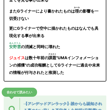
全てを見る事が出来る
ルール
またGライナーにより書かれたものは
理
の影響を一
切受けない
更にGライナーで空中に描かれたものはなんでも具
現化する事が出来る
あんのうん
安野雲
の消滅と同時に壊れた
クエスト
ジュイス
は数十年前の
課題
"UMAインフォメーショ
ンの捕獲"の成功報酬としてGライナーに過去や未来
の情報が付与されたと推測した
合わせて読みたい
【アンデッドアンラック】誰からも認知され