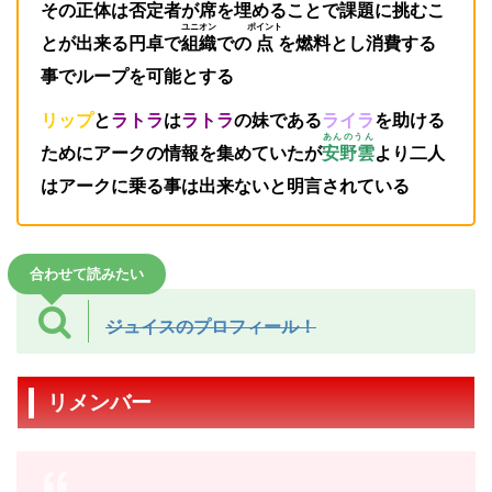
その正体は否定者が席を埋めることで課題に挑むこ
ユニオン
ポイント
とが出来る円卓で
組織
での
点
を燃料とし消費する
事でループを可能とする
リップ
と
ラトラ
は
ラトラ
の妹である
ライラ
を助ける
あんのうん
ためにアークの情報を集めていたが
安野雲
より二人
はアークに乗る事は出来ないと明言されている
合わせて読みたい
ジュイスのプロフィール！
リメンバー