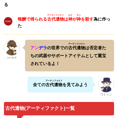
る
アーティファクト
ルナ
サン
報酬で得られる
古代遺物
は
神
が
神
を殺す
為に作っ
た
アーティファクト
アン
デラ
の世界での
古代遺物
は否定者た
ちの武器やサポートアイテムとして重宝
ｼｬｰﾛｯｸ
されているよ！
アーティファクト
全ての
古代遺物
を見てみよう
ワトソン
古代遺物(アーティファクト)一覧