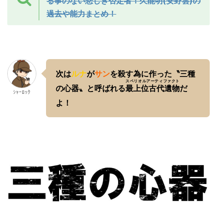
る事のない悲しき否定者！久能明(安野雲)の
過去や能力まとめ！
次は
ルナ
が
サン
を殺す為に作った〝三種
スペリオルアーティファクト
の心器〟と呼ばれる
最上位古代遺物
だ
ｼｬｰﾛｯｸ
よ！