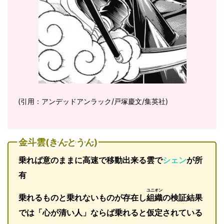
(引用：アンデッドアンラック/戸塚慶文/集英社)
金斗雲(きんとうん)
乗れば意のままに高速で移動出来る雲で
シェン
が所
有
ユニオン
乗れるものと乗れないものが存在し
組織
の検証結果
では「心が清い人」ならば乗れると仮定されている