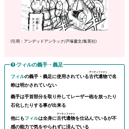
(引用：アンデッドアンラック/戸塚慶文/集英社)
フィルの義手・義足
アーティファクト
フィル
の義手・義足に使用されている
古代遺物
で名
称は明かされていない
義手は手首部分を取り外してレーザー砲を放ったり
石化したりする事が出来る
アーティファクト
他にも
フィル
は全身に
古代遺物
を仕込んでいるが不
感の能力で気をやられずに済んでいる