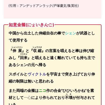
(引用：アンデッドアンラック/戸塚慶文/集英社)
如意金箍(にょいきんこ)
中国から出土した伸縮自在の棒で
シェン
が武器とし
て使用する
シェンジァン
シュウスオ
『
伸展
』と『
収縮
』の言葉を唱えると棒は伸び縮
フウライ
みし『
回来
』と唱えると遠く離れていても持ち主で
あるシェンの元へ帰る
スポイルと
ヴィクトル
を宇宙まで突き上げており伸
縮の制限は無いと思われる
また両端の金箍は
ニコ
作の合金"ひひいろかね"を素
ふえ
材として
一心
により作られており
不壊
が付与されて
いる