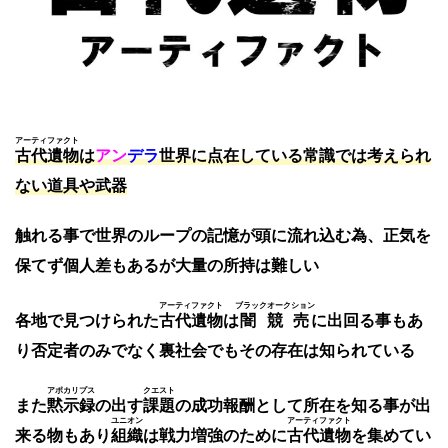
アーティファクト
古代遺物
は
アン
デラ
世界に点在している常識では考えられ
ない道具や武器
触れる事で世界のループの記憶が頭に流れ込む為、正気を
保てず個人差もあるが大量の所持は難しい
アーティファクト
ブラックオークション
各地で見つけられた
古代遺物
は
闇競売
に出回る事もあ
り否定者のみでなく裏社会でもその存在は知られている
アポカリプス
クエスト
また
黙示録
の出す
課題
の成功報酬として所在を知る事が出
ユニオン
アーティファクト
来る物もあり
組織
は戦力増強のために
古代遺物
を集めてい