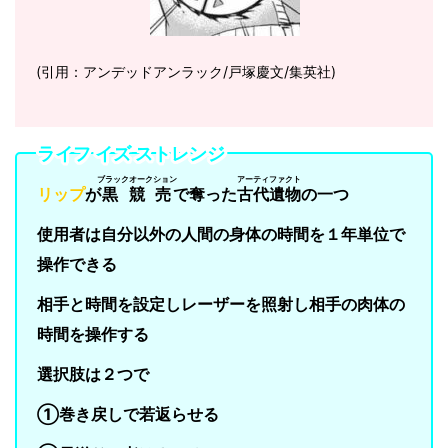
(引用：アンデッドアンラック/戸塚慶文/集英社)
ライフ イズ ストレンジ
ブラックオークション
アーティファクト
リップ
が
黒競売
で奪った
古代遺物
の一つ
使用者は自分以外の人間の身体の時間を１年単位で
操作できる
相手と時間を設定しレーザーを照射し相手の肉体の
時間を操作する
選択肢は２つで
①巻き戻しで若返らせる