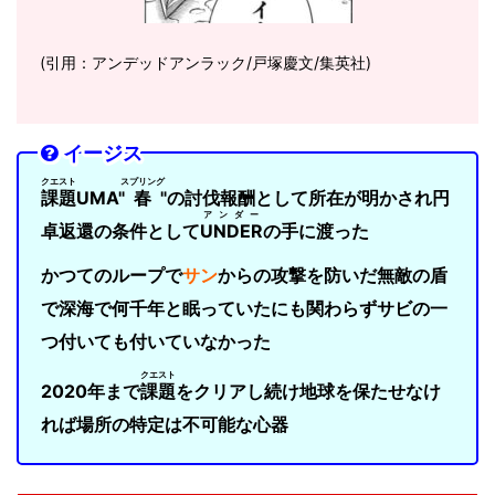
(引用：アンデッドアンラック/戸塚慶文/集英社)
イージス
クエスト
スプリング
課題
UMA"
春
"の討伐報酬として所在が明かされ円
アンダー
卓返還の条件として
UNDER
の手に渡った
かつてのループで
サン
からの攻撃を防いだ無敵の盾
で深海で何千年と眠っていたにも関わらずサビの一
つ付いても付いていなかった
クエスト
2020年まで
課題
をクリアし続け地球を保たせなけ
れば場所の特定は不可能な心器