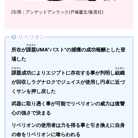
(引用：アンデッドアンラック/戸塚慶文/集英社)
リベリオン
クエスト
所在が
課題
UMA"パスト"の捕獲の成功報酬とした登
場した
クエスト
ユニオン
課題
成功によりエジプトに存在する事が判明し
組織
が回収しラグナロクでジュイスが使用し円卓に近づ
くサンを押し戻した
武器に取り憑く事が可能でリベリオンの威力は復讐
心の強さで決まる
リベリオンの使用者は力を得る事と引き換えに自身
の命をリベリオンに喰らわれる