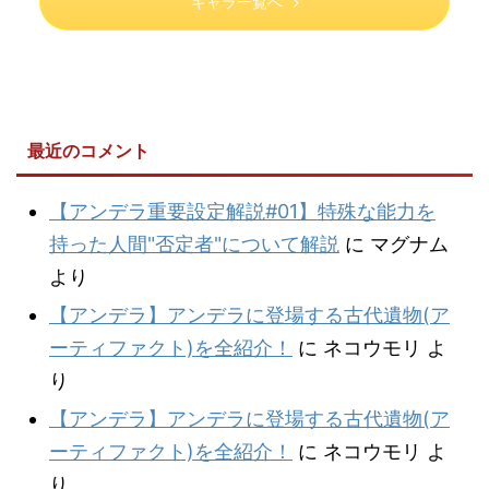
キャラ一覧へ
最近のコメント
【アンデラ重要設定解説#01】特殊な能力を
持った人間"否定者"について解説
に
マグナム
より
【アンデラ】アンデラに登場する古代遺物(ア
ーティファクト)を全紹介！
に
ネコウモリ
よ
り
【アンデラ】アンデラに登場する古代遺物(ア
ーティファクト)を全紹介！
に
ネコウモリ
よ
り