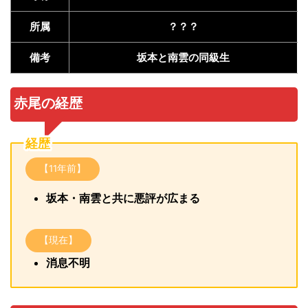
所属
？？？
備考
坂本と南雲の同級生
赤尾の経歴
経歴
【11年前】
坂本・南雲と共に悪評が広まる
【現在】
消息不明