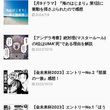
【月9ドラマ】『海のはじまり』第1話に
衝動を揺さぶられたので感想
2024/7/8
【アンデラ考察】絶対理(マスタールール)
のⅠ位はUMA”死”である理由を解説
2023/10/15
【金未来杯2023】エントリーNo.2『部屋
の一族』感想！
2023/10/14
【金未来杯2023】エントリーNo.1「ほう