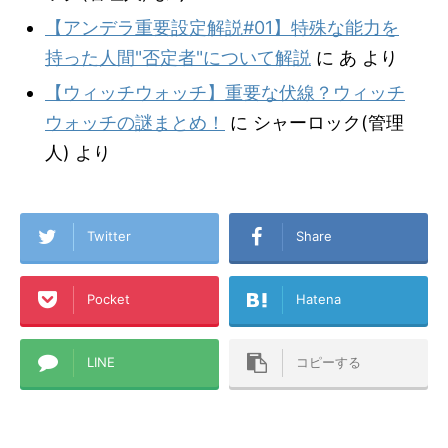
【アンデラ重要設定解説#01】特殊な能力を
持った人間"否定者"について解説
に
あ
より
【ウィッチウォッチ】重要な伏線？ウィッチ
ウォッチの謎まとめ！
に
シャーロック(管理
人)
より
Twitter
Share
Pocket
Hatena
LINE
コピーする