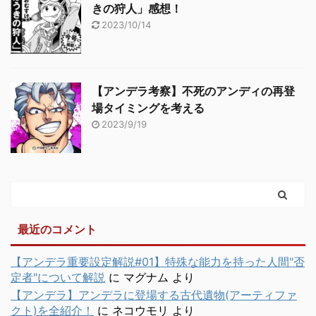
きの狩人」感想！
2023/10/14
【アンデラ考察】不死のアンディの再登
場タイミングを考える
2023/9/19
最近のコメント
【アンデラ重要設定解説#01】特殊な能力を持った人間"否
定者"について解説
に
マグナム
より
【アンデラ】アンデラに登場する古代遺物(アーティファ
クト)を全紹介！
に
ネコウモリ
より