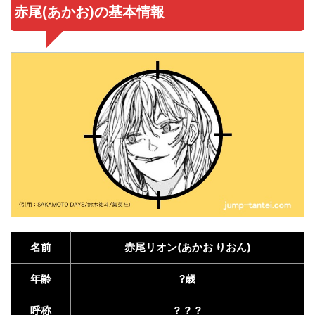
赤尾(あかお)の基本情報
名前
赤尾リオン(あかお りおん)
年齢
?歳
呼称
？？？