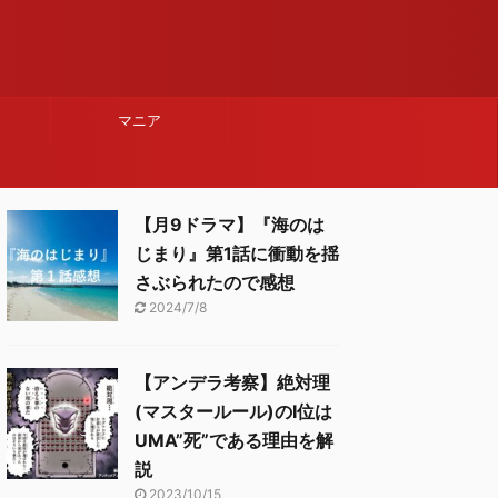
マニア
【月9ドラマ】『海のは
じまり』第1話に衝動を揺
さぶられたので感想
2024/7/8
【アンデラ考察】絶対理
(マスタールール)のⅠ位は
UMA”死”である理由を解
説
2023/10/15