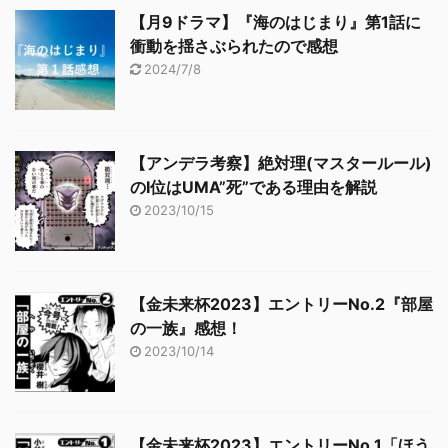
【月9ドラマ】『海のはじまり』第1話に
衝動を揺さぶられたので感想
2024/7/8
【アンデラ考察】絶対理(マスタールール)
のⅠ位はUMA”死”である理由を解説
2023/10/15
【金未来杯2023】エントリーNo.2『部屋
の一族』感想！
2023/10/14
【金未来杯2023】エントリーNo.1「ほう