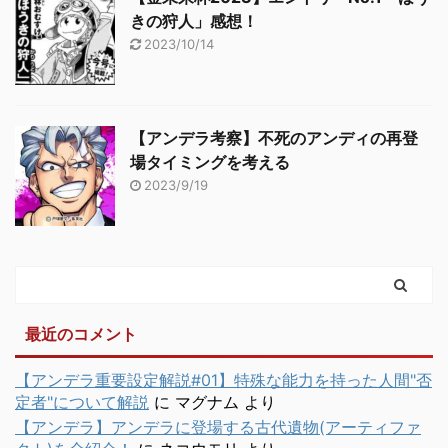
きの狩人」感想！
2023/10/14
【アンデラ考察】不死のアンディの再登
場タイミングを考える
2023/9/19
最近のコメント
【アンデラ重要設定解説#01】特殊な能力を持った人間"否
定者"について解説
に
マグナム
より
【アンデラ】アンデラに登場する古代遺物(アーティファ