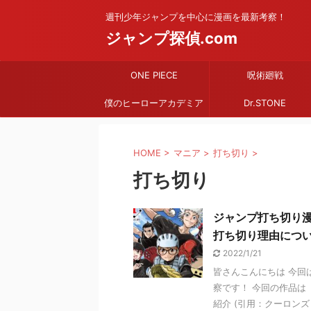
週刊少年ジャンプを中心に漫画を最新考察！
ジャンプ探偵.com
ONE PIECE
呪術廻戦
僕のヒーローアカデミア
Dr.STONE
HOME
>
マニア
>
打ち切り
>
打ち切り
ジャンプ打ち切り
打ち切り理由につ
2022/1/21
皆さんこんにちは 今回
察です！ 今回の作品は
紹介 (引用：クーロンズ・