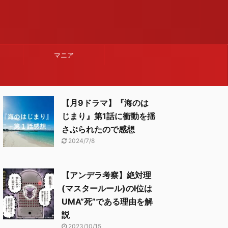
マニア
【月9ドラマ】『海のは
じまり』第1話に衝動を揺
さぶられたので感想
2024/7/8
【アンデラ考察】絶対理
(マスタールール)のⅠ位は
UMA”死”である理由を解
説
2023/10/15