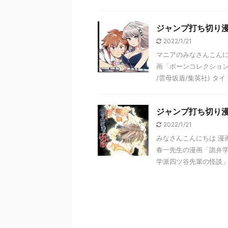
ジャンプ打ち切り漫
2022/1/21
マニアのみなさんこんに
画「ボーンコレクション
/雲母坂盾/集英社) タイト 
ジャンプ打ち切り
2022/1/21
みなさんこんにちは 漫
春一先生の漫画「詭弁学
学派四ツ谷先輩の怪談」 (