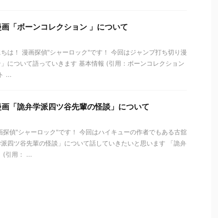
画「ボーンコレクション 」について
ちは！ 漫画探偵"シャーロック"です！ 今回はジャンプ打ち切り漫
」について語っていきます 基本情報 (引用：ボーンコレクション
...
漫画「詭弁学派四ツ谷先輩の怪談」について
画探偵"シャーロック"です！ 今回はハイキューの作者でもある古舘
派四ツ谷先輩の怪談」について話していきたいと思います 「詭弁
引用： ...